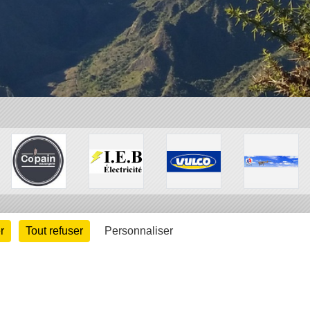
r
Tout refuser
Personnaliser
arte cookies
Gestion des cookies
s légales
Signaler un contenu inapproprié